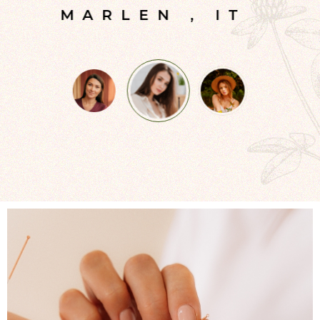
T
MARLEN
,
IT