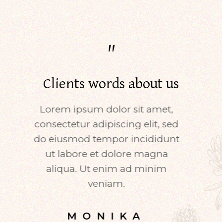
"
Clients words about us
t,
Lorem ipsum dolor sit amet,
L
 sed
consectetur adipiscing elit, sed
con
dunt
do eiusmod tempor incididunt
do 
a
ut labore et dolore magna
m
aliqua. Ut enim ad minim
veniam.
MONIKA