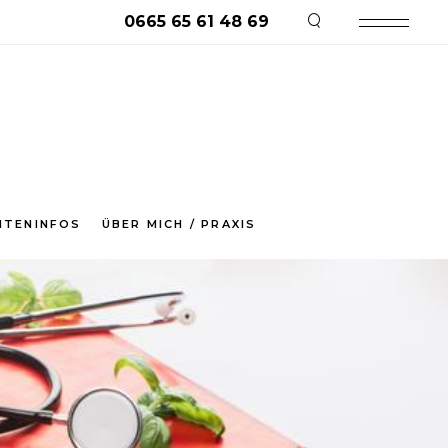
0665 65 61 48 69
emeines
Meine Philosophie
zielles
fonkonsultation
NTENINFOS
ÜBER MICH / PRAXIS
eines
Meine Philosophie
elles
nkonsultation